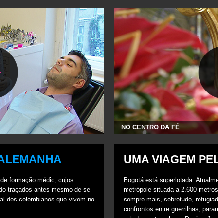
RO DA FÉ
A FARMÁCIA DO AVÔ
ALEMANHA
UMA VIAGEM PE
 de formação médio, cujos
Bogotá está superlotada. Atualm
ido traçados antes mesmo de se
metrópole situada a 2.600 metros
eral dos colombianos que vivem no
sempre mais, sobretudo, refugia
confrontos entre guerrilhas, param