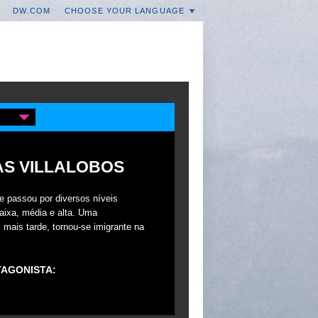
DW.COM
CHOOSE YOUR LANGUAGE
AS VILLALOBOS
e passou por diversos níveis
aixa, média e alta. Uma
, mais tarde, tornou-se imigrante na
TAGONISTA: