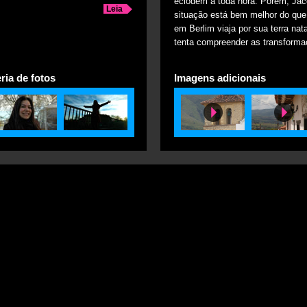
eclodem a toda hora. Porém, Jacq
Leia
situação está bem melhor do que 
em Berlim viaja por sua terra nat
tenta compreender as transforma
ria de fotos
Imagens adicionais