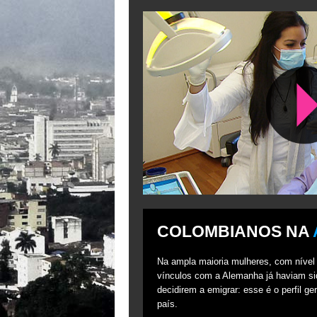
NO CENT
COLOMBIANOS NA
Na ampla maioria mulheres, com nível
vínculos com a Alemanha já haviam s
decidirem a emigrar: esse é o perfil g
país.